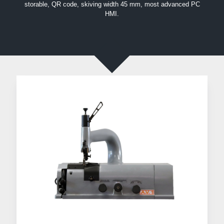
storable, QR code, skiving width 45 mm, most advanced PC
HMI.