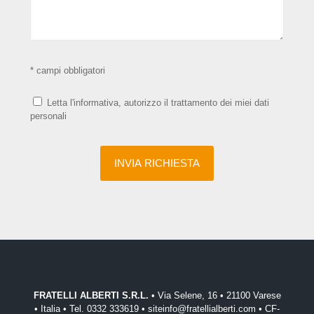
* campi obbligatori
Letta l'informativa, autorizzo il trattamento dei miei dati
personali
FRATELLI ALBERTI S.R.L.
• Via Selene, 16 • 21100 Varese
• Italia • Tel. 0332 333619 • siteinfo@fratellialberti.com • CF-