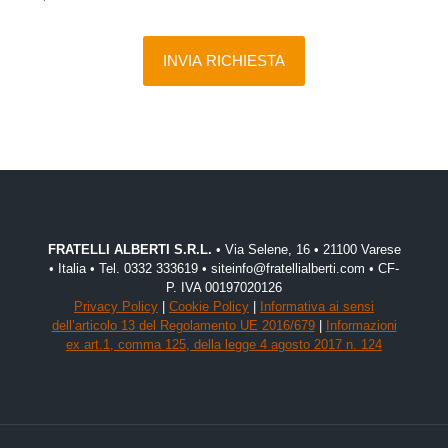
FRATELLI ALBERTI S.R.L.
• Via Selene, 16 • 21100 Varese
• Italia • Tel. 0332 333619 • siteinfo@fratellialberti.com • CF-
P. IVA 00197020126
Privacy Policy
|
Cookie Policy
|
Informativa ai sensi
dell’articolo 13 del Regolamento UE 2016/679
|
Informazioni
ex art.1, comma 125, della legge 4 agosto 2017 n. 124