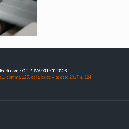
lialberti.com • CF-P. IVA 00197020126
t.1, comma 125, della legge 4 agosto 2017 n. 124