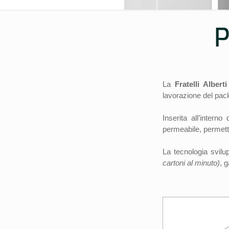
P
La
Fratelli Albert
lavorazione del pac
Inserita all’intern
permeabile, permette
La tecnologia svilu
cartoni al minuto)
, 