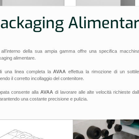
ackaging Alimenta
i
all’interno della sua ampia gamma offre una specifica macchin
kaging alimentare.
o di una linea completa la
AVAA
effettua la rimozione di un sottil
ndo il corretto incollaggio del contenitore.
ppata consente alla
AVAA
di lavorare alle alte velocità richieste dal
garantendo una costante precisione e pulizia.