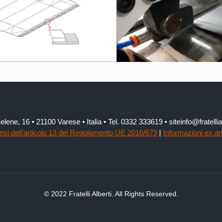
elene, 16 • 21100 Varese • Italia • Tel. 0332 333619 • siteinfo@fratel
ensi dell’articolo 13 del Regolamento UE 2016/679
|
Informazioni ex ar
© 2022 Fratelli Alberti. All Rights Reserved.