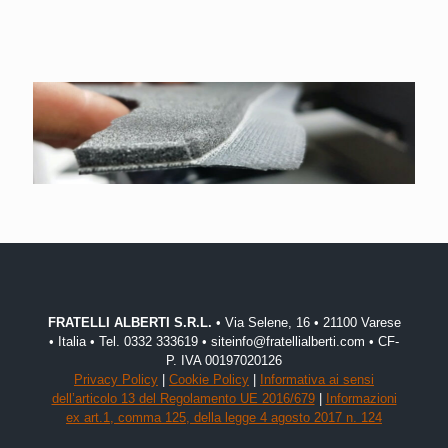
FRATELLI ALBERTI S.R.L.
• Via Selene, 16 • 21100 Varese
• Italia • Tel. 0332 333619 • siteinfo@fratellialberti.com • CF-
P. IVA 00197020126
Privacy Policy
|
Cookie Policy
|
Informativa ai sensi
dell’articolo 13 del Regolamento UE 2016/679
|
Informazioni
ex art.1, comma 125, della legge 4 agosto 2017 n. 124