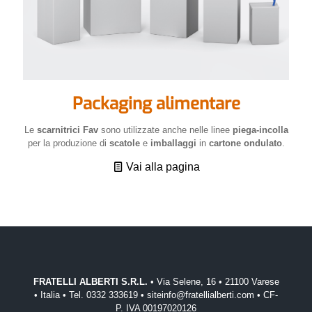
Packaging alimentare
Le
scarnitrici Fav
sono utilizzate anche nelle linee
piega-incolla
per la produzione di
scatole
e
imballaggi
in
cartone ondulato
.
Vai alla pagina
FRATELLI ALBERTI S.R.L.
• Via Selene, 16 • 21100 Varese
• Italia • Tel. 0332 333619 • siteinfo@fratellialberti.com • CF-
P. IVA 00197020126