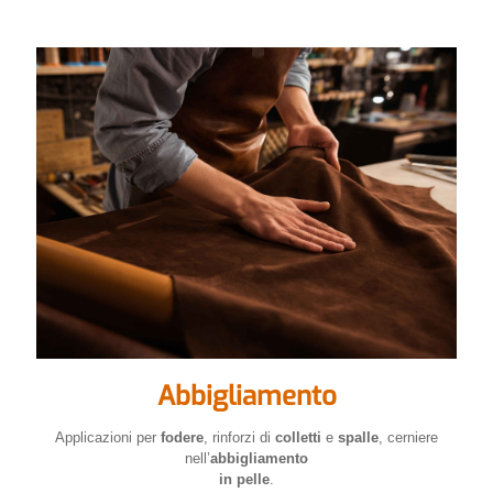
Abbigliamento
Applicazioni per
fodere
, rinforzi di
colletti
e
spalle
, cerniere
nell’
abbigliamento
in pelle
.