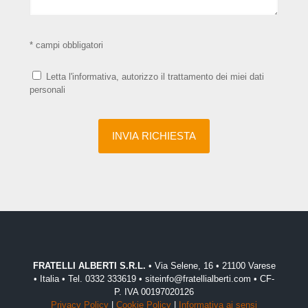
* campi obbligatori
Letta l'informativa, autorizzo il trattamento dei miei dati
personali
FRATELLI ALBERTI S.R.L.
• Via Selene, 16 • 21100 Varese
• Italia • Tel. 0332 333619 • siteinfo@fratellialberti.com • CF-
P. IVA 00197020126
Privacy Policy
|
Cookie Policy
|
Informativa ai sensi