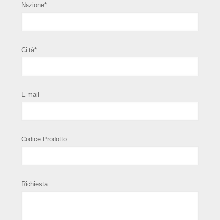
Nazione*
Città*
E-mail
Codice Prodotto
Richiesta