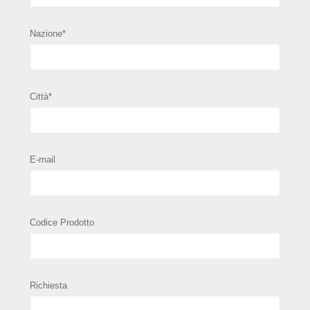
Nazione*
Città*
E-mail
Codice Prodotto
Richiesta