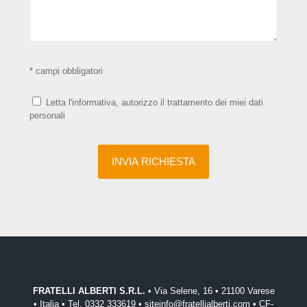
* campi obbligatori
Letta l'informativa, autorizzo il trattamento dei miei dati
personali
FRATELLI ALBERTI S.R.L.
• Via Selene, 16 • 21100 Varese
• Italia • Tel. 0332 333619 • siteinfo@fratellialberti.com • CF-