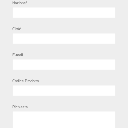
Nazione*
Città*
E-mail
Codice Prodotto
Richiesta