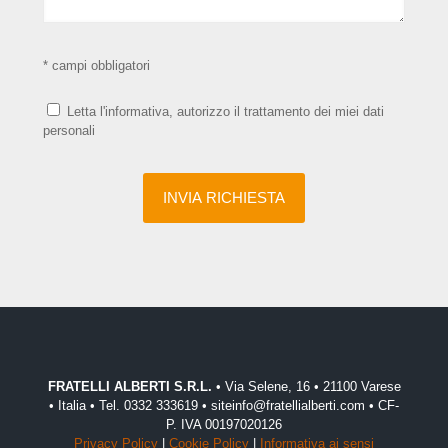
* campi obbligatori
Letta l'informativa, autorizzo il trattamento dei miei dati
personali
FRATELLI ALBERTI S.R.L.
• Via Selene, 16 • 21100 Varese
• Italia • Tel. 0332 333619 • siteinfo@fratellialberti.com • CF-
P. IVA 00197020126
Privacy Policy
|
Cookie Policy
|
Informativa ai sensi