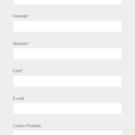
Azienda*
Nazione*
Città*
E-mail
Codice Prodotto