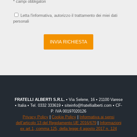
* campi obbligatori
Letta l'informativa, autorizzo il trattamento dei miei dati
personali
FRATELLI ALBERTI S.R.L.
• Via Selene, 16 • 21100 Varese
• Italia • Tel. 0332 333619 • siteinfo@fratellialberti.com • CF-
P. IVA 00197020126
Privacy Policy
|
Cookie Policy
|
Informativa ai sensi
dell’articolo 13 del Regolamento UE 2016/679
|
Informazioni
ex art.1, comma 125, della legge 4 agosto 2017 n. 124