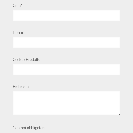
Città*
E-mail
Codice Prodotto
Richiesta
* campi obbligatori