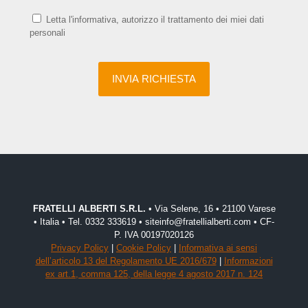
Letta l'informativa, autorizzo il trattamento dei miei dati
personali
FRATELLI ALBERTI S.R.L.
• Via Selene, 16 • 21100 Varese
• Italia • Tel. 0332 333619 • siteinfo@fratellialberti.com • CF-
P. IVA 00197020126
Privacy Policy
|
Cookie Policy
|
Informativa ai sensi
dell’articolo 13 del Regolamento UE 2016/679
|
Informazioni
ex art.1, comma 125, della legge 4 agosto 2017 n. 124