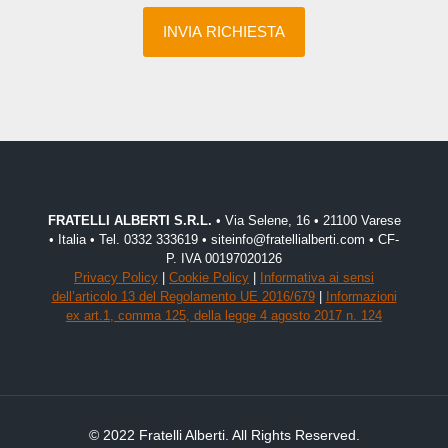
FRATELLI ALBERTI S.R.L.
• Via Selene, 16 • 21100 Varese
• Italia • Tel. 0332 333619 • siteinfo@fratellialberti.com • CF-
P. IVA 00197020126
Privacy Policy
|
Cookie Policy
|
Informativa ai sensi
dell’articolo 13 del Regolamento UE 2016/679
|
Informazioni
ex art.1, comma 125, della legge 4 agosto 2017 n. 124
© 2022 Fratelli Alberti. All Rights Reserved.