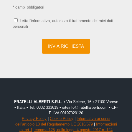
* campi obbligatori
Letta l'informativa, autorizzo il trattamento dei miei dati
personali
FRATELLI ALBERTI S.R.L.
• Via Selene, 16 • 21100 Varese
• Italia • Tel. 0332 333619 • siteinfo@fratellialberti.com • CF-
P. IVA 00197020126
Privacy Policy
|
Cookie Policy
|
Informativa ai sensi
dell’articolo 13 del Regolamento UE 2016/679
|
Informazioni
ex art.1, comma 125, della legge 4 agosto 2017 n. 124