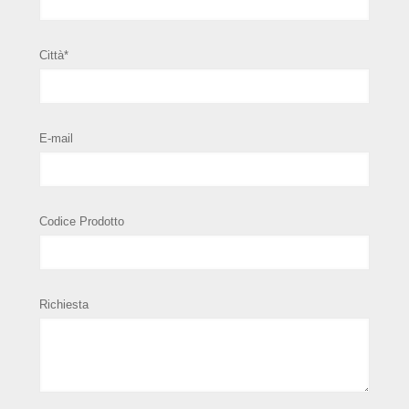
Città*
E-mail
Codice Prodotto
Richiesta