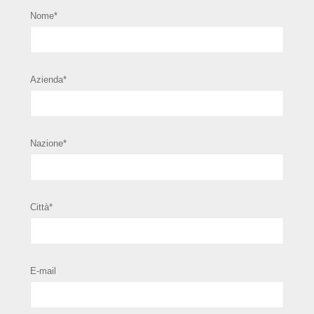
Nome*
Azienda*
Nazione*
Città*
E-mail