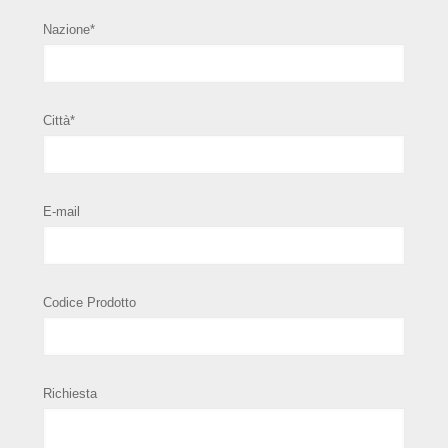
Nazione*
Città*
E-mail
Codice Prodotto
Richiesta