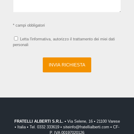
* campi obbligatori
Letta l'informativa, autorizzo il trattamento dei miei dati
personali
FRATELLI ALBERTI S.R.L.
• Via Selene, 16 • 21100 Varese
• Italia • Tel. 0332 333619 • siteinfo@fratellialberti.com • CF-
P. IVA 00197020126