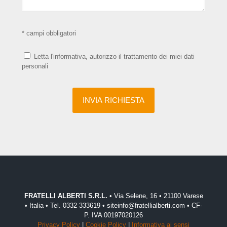
* campi obbligatori
Letta l'informativa, autorizzo il trattamento dei miei dati
personali
FRATELLI ALBERTI S.R.L.
• Via Selene, 16 • 21100 Varese
• Italia • Tel. 0332 333619 • siteinfo@fratellialberti.com • CF-
P. IVA 00197020126
Privacy Policy
|
Cookie Policy
|
Informativa ai sensi