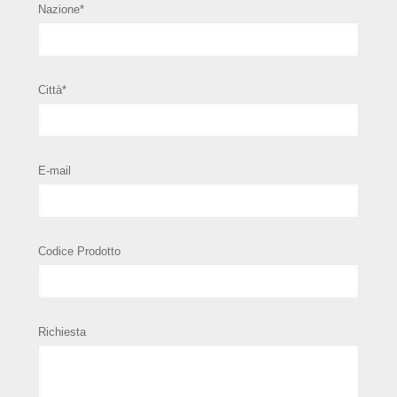
Nazione*
Città*
E-mail
Codice Prodotto
Richiesta