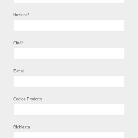
Nazione*
Città*
E-mail
Codice Prodotto
Richiesta