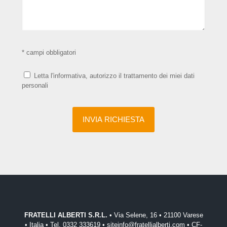
* campi obbligatori
Letta l'informativa, autorizzo il trattamento dei miei dati
personali
FRATELLI ALBERTI S.R.L.
• Via Selene, 16 • 21100 Varese
• Italia • Tel. 0332 333619 • siteinfo@fratellialberti.com • CF-