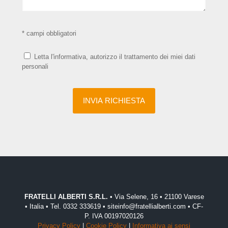
* campi obbligatori
Letta l'informativa, autorizzo il trattamento dei miei dati
personali
FRATELLI ALBERTI S.R.L.
• Via Selene, 16 • 21100 Varese
• Italia • Tel. 0332 333619 • siteinfo@fratellialberti.com • CF-
P. IVA 00197020126
Privacy Policy
|
Cookie Policy
|
Informativa ai sensi