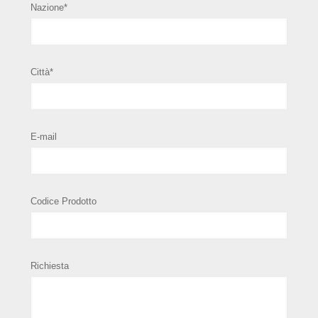
Nazione*
Città*
E-mail
Codice Prodotto
Richiesta