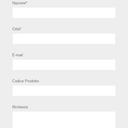
Nazione*
Città*
E-mail
Codice Prodotto
Richiesta