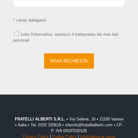
* campi obbligatori
Letta l'informativa, autorizzo il trattamento dei miei dati
personali
FRATELLI ALBERTI S.R.L.
• Via Selene, 16 • 21100 Varese
• Italia • Tel. 0332 333619 • siteinfo@fratellialberti.com • CF-
P. IVA 00197020126
Privacy Policy
|
Cookie Policy
|
Informativa ai sensi