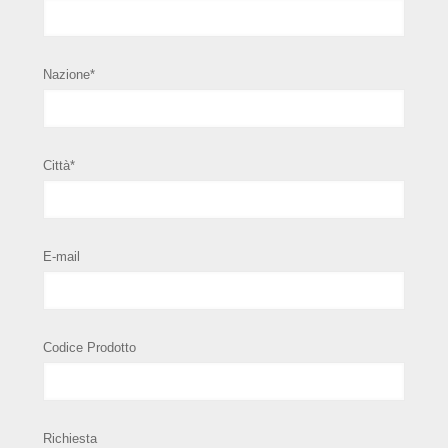
Nazione*
Città*
E-mail
Codice Prodotto
Richiesta