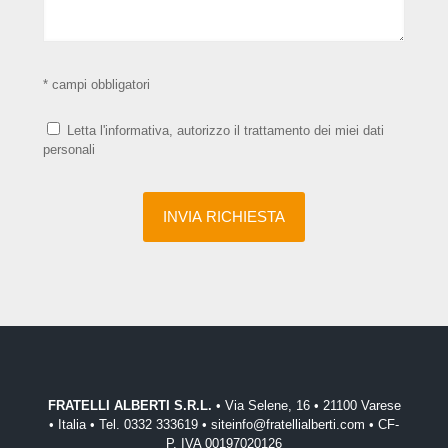
* campi obbligatori
Letta l'informativa, autorizzo il trattamento dei miei dati
personali
FRATELLI ALBERTI S.R.L.
• Via Selene, 16 • 21100 Varese
• Italia • Tel. 0332 333619 • siteinfo@fratellialberti.com • CF-
P. IVA 00197020126