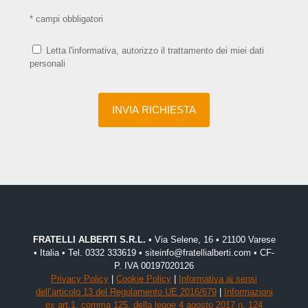
* campi obbligatori
Letta l'informativa, autorizzo il trattamento dei miei dati
personali
FRATELLI ALBERTI S.R.L.
• Via Selene, 16 • 21100 Varese
• Italia • Tel. 0332 333619 • siteinfo@fratellialberti.com • CF-
P. IVA 00197020126
Privacy Policy
|
Cookie Policy
|
Informativa ai sensi
dell’articolo 13 del Regolamento UE 2016/679
|
Informazioni
ex art.1, comma 125, della legge 4 agosto 2017 n. 124