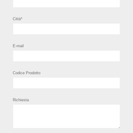
Città*
E-mail
Codice Prodotto
Richiesta