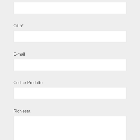
Città*
E-mail
Codice Prodotto
Richiesta