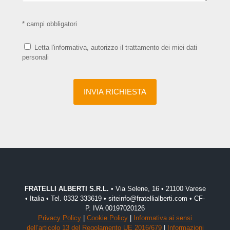
* campi obbligatori
Letta l'informativa, autorizzo il trattamento dei miei dati
personali
FRATELLI ALBERTI S.R.L.
• Via Selene, 16 • 21100 Varese
• Italia • Tel. 0332 333619 • siteinfo@fratellialberti.com • CF-
P. IVA 00197020126
Privacy Policy
|
Cookie Policy
|
Informativa ai sensi
dell’articolo 13 del Regolamento UE 2016/679
|
Informazioni