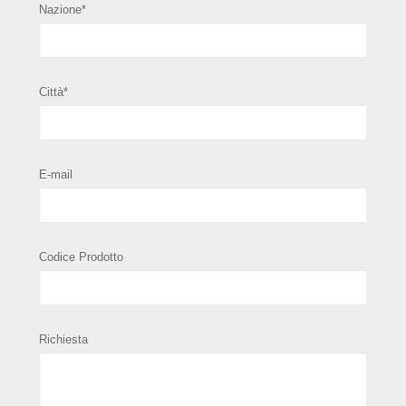
Nazione*
Città*
E-mail
Codice Prodotto
Richiesta