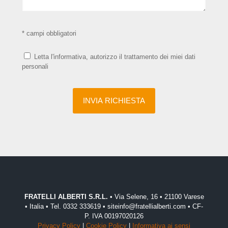
* campi obbligatori
Letta l'informativa, autorizzo il trattamento dei miei dati
personali
FRATELLI ALBERTI S.R.L.
• Via Selene, 16 • 21100 Varese
• Italia • Tel. 0332 333619 • siteinfo@fratellialberti.com • CF-
P. IVA 00197020126
Privacy Policy
|
Cookie Policy
|
Informativa ai sensi