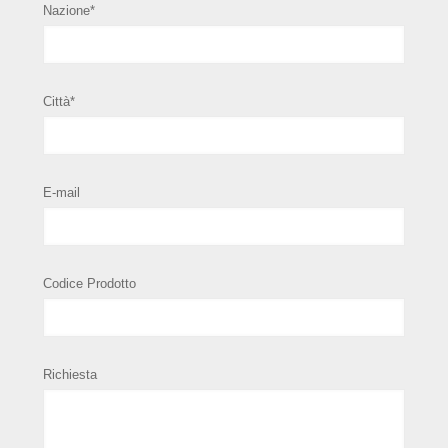
Nazione*
Città*
E-mail
Codice Prodotto
Richiesta