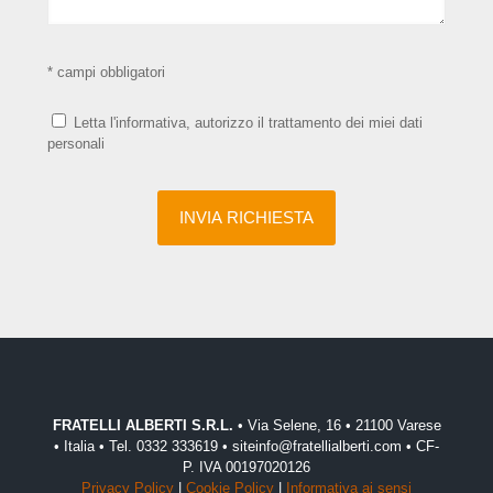
* campi obbligatori
Letta l'informativa, autorizzo il trattamento dei miei dati
personali
FRATELLI ALBERTI S.R.L.
• Via Selene, 16 • 21100 Varese
• Italia • Tel. 0332 333619 • siteinfo@fratellialberti.com • CF-
P. IVA 00197020126
Privacy Policy
|
Cookie Policy
|
Informativa ai sensi