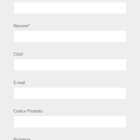
Nazione*
Città*
E-mail
Codice Prodotto
Richiesta