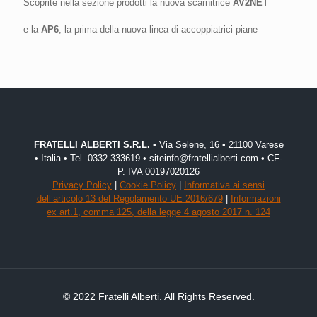
Scoprite nella sezione prodotti la nuova scarnitrice
AV2NET
e la
AP6
, la prima della nuova linea di accoppiatrici piane
FRATELLI ALBERTI S.R.L.
• Via Selene, 16 • 21100 Varese
• Italia • Tel. 0332 333619 • siteinfo@fratellialberti.com • CF-
P. IVA 00197020126
Privacy Policy
|
Cookie Policy
|
Informativa ai sensi
dell’articolo 13 del Regolamento UE 2016/679
|
Informazioni
ex art.1, comma 125, della legge 4 agosto 2017 n. 124
© 2022 Fratelli Alberti. All Rights Reserved.