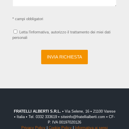
* campi obbligatori
Letta l'informativa, autorizzo il trattamento dei miei dati
personali
FRATELLI ALBERTI S.R.L.
• Via Selene, 16 • 21100 Varese
• Italia • Tel. 0332 333619 • siteinfo@fratellialberti.com • CF-
P. IVA 00197020126
Privacy Policy
|
Cookie Policy
|
Informativa ai sensi