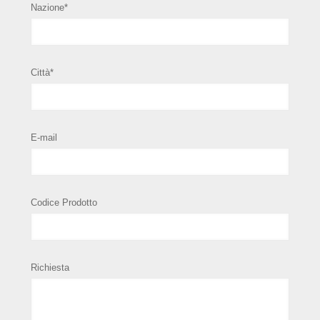
Nazione*
Città*
E-mail
Codice Prodotto
Richiesta