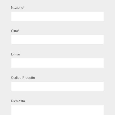
Nazione*
Città*
E-mail
Codice Prodotto
Richiesta