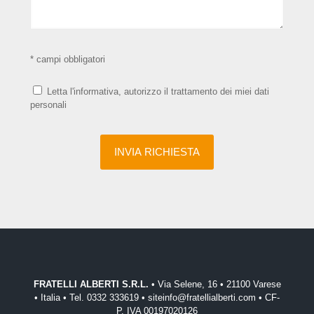
* campi obbligatori
Letta l'informativa, autorizzo il trattamento dei miei dati
personali
FRATELLI ALBERTI S.R.L.
• Via Selene, 16 • 21100 Varese
• Italia • Tel. 0332 333619 • siteinfo@fratellialberti.com • CF-
P. IVA 00197020126