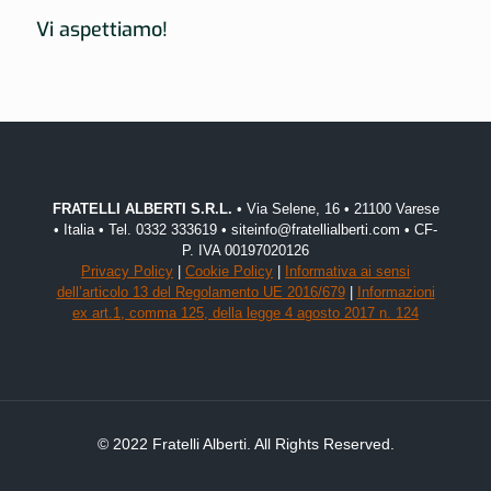
Vi aspettiamo!
FRATELLI ALBERTI S.R.L.
• Via Selene, 16 • 21100 Varese
• Italia • Tel. 0332 333619 • siteinfo@fratellialberti.com • CF-
P. IVA 00197020126
Privacy Policy
|
Cookie Policy
|
Informativa ai sensi
dell’articolo 13 del Regolamento UE 2016/679
|
Informazioni
ex art.1, comma 125, della legge 4 agosto 2017 n. 124
© 2022 Fratelli Alberti. All Rights Reserved.