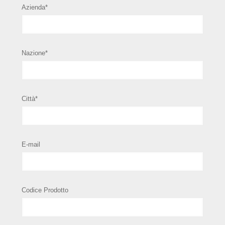
Azienda*
Nazione*
Città*
E-mail
Codice Prodotto