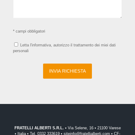
* campi obbligatori
Letta l'informativa, autorizzo il trattamento dei miei dati
personali
FRATELLI ALBERTI S.R.L.
• Via Selene, 16 • 21100 Varese
• Italia • Tel. 0332 333619 • siteinfo@fratellialberti.com • CF-