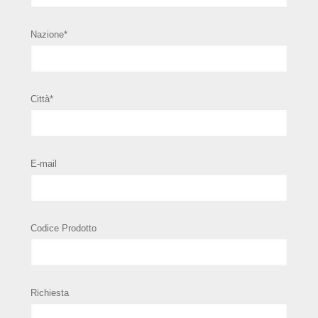
Nazione*
Città*
E-mail
Codice Prodotto
Richiesta