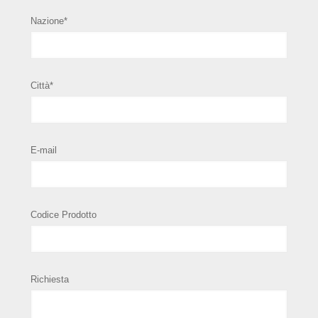
Nazione*
Città*
E-mail
Codice Prodotto
Richiesta