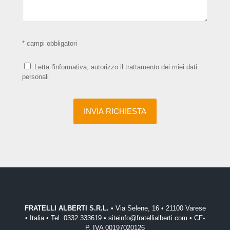
* campi obbligatori
Letta l'informativa, autorizzo il trattamento dei miei dati
personali
FRATELLI ALBERTI S.R.L.
• Via Selene, 16 • 21100 Varese
• Italia • Tel. 0332 333619 • siteinfo@fratellialberti.com • CF-
P. IVA 00197020126