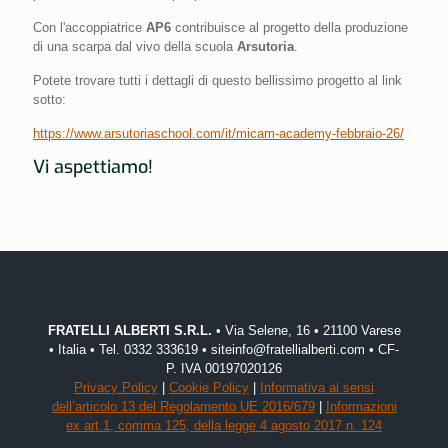
Con l'accoppiatrice
AP6
contribuisce al progetto della produzione
di una scarpa dal vivo della scuola
Arsutoria
.
Potete trovare tutti i dettagli di questo bellissimo progetto al link
sotto:
https://www.arsutoriaschool.com/it/micam-academy-febbraio-26/
Vi aspettiamo!
FRATELLI ALBERTI S.R.L.
• Via Selene, 16 • 21100 Varese
• Italia • Tel. 0332 333619 • siteinfo@fratellialberti.com • CF-
P. IVA 00197020126
Privacy Policy
|
Cookie Policy
|
Informativa ai sensi
dell’articolo 13 del Regolamento UE 2016/679
|
Informazioni
ex art.1, comma 125, della legge 4 agosto 2017 n. 124